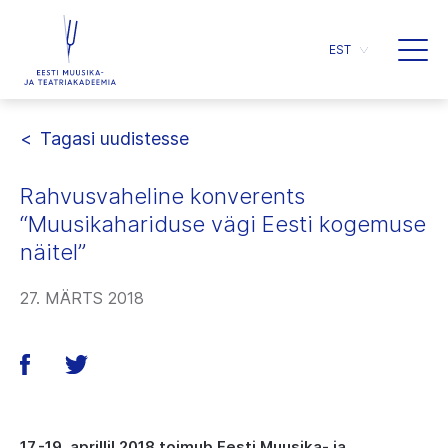
EST
Tagasi uudistesse
Rahvusvaheline konverents
“Muusikahariduse vägi Eesti kogemuse
näitel”
27. MÄRTS 2018
17.-19. aprillil 2018 toimub Eesti Muusika- ja