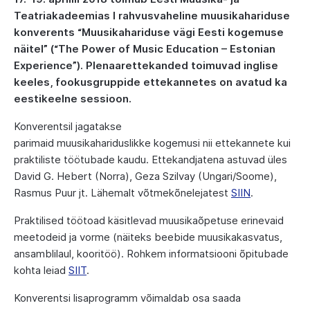
Teatriakadeemias I rahvusvaheline muusikahariduse
konverents “Muusikahariduse vägi Eesti kogemuse
näitel” (“The Power of Music Education – Estonian
Experience”). Plenaarettekanded toimuvad inglise
keeles, fookusgruppide ettek
a
nnetes on avatud ka
eestikeelne sessioon.
Konverentsil jagatakse
parimaid
muusikahariduslikke
kogemusi nii ettekannete kui
praktiliste töötubade kaudu.
Ettekandjatena astuvad üles
David
G.
Hebert (Norra), Geza Szilvay (Ungari/Soome),
Rasmus Puur
jt
. Lähemalt võtmekõnelejatest
SIIN
.
Praktilised töötoad käsitlevad muusikaõpetuse erinevaid
meetodeid ja vorme (
näiteks
beebide muusikakasvatus,
ansamblilaul, kooritöö). Rohkem informatsiooni õpitubade
kohta leiad
SIIT
.
Konverentsi lisaprogramm võimaldab osa saada