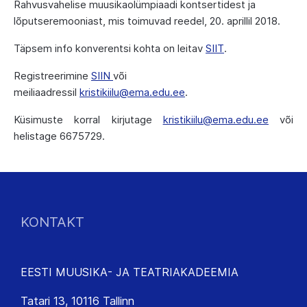
Rahvusvahelise muusikaolümpiaadi kontsertidest ja
lõputseremooniast, mis toimuvad reedel, 20. aprillil 2018.
Täpsem info konverentsi kohta on leitav
SIIT
.
Registreerimine
SIIN
või
meiliaadressil
kristikiilu@ema.edu.ee
.
Küsimuste korral kirjutage
kristikiilu@ema.edu.ee
või
helistage 6675729.
KONTAKT
EESTI MUUSIKA- JA TEATRIAKADEEMIA
Tatari 13, 10116 Tallinn