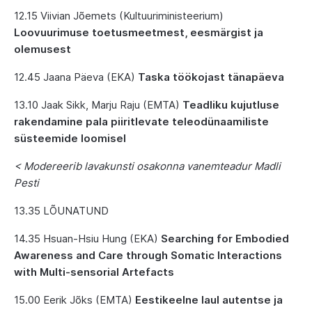
12.15
Viivian Jõemets (Kultuuriministeerium)
Loovuurimuse toetusmeetmest, eesmärgist ja
olemusest
12.45
Jaana Päeva (EKA)
Taska töökojast tänapäeva
13.10
Jaak Sikk, Marju Raju (EMTA)
Teadliku kujutluse
rakendamine pala piiritlevate teleodünaamiliste
süsteemide loomisel
< Modereerib lavakunsti osakonna vanemteadur Madli
Pesti
13.35
LÕUNATUND
14.35
Hsuan-Hsiu Hung (EKA)
Searching for Embodied
Awareness and Care through Somatic Interactions
with Multi-sensorial Artefacts
15.00
Eerik Jõks (EMTA)
Eestikeelne laul autentse ja