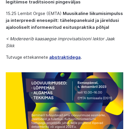
legitiimse traditsiooni pingeväljas
15.25
Lembit Orgse (EMTA)
Muusikaline liikumisimpulss
ja interpreedi enesepilt: tähelepanekuid ja järeldusi
ajalooliselt informeeritud esituspraktika põhjal
< Modereerib kaasaegse improvisatsiooni lektor Jaak
Sikk
Tutvuge ettekannete
abstraktidega
.