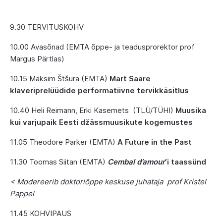
9.30
TERVITUSKOHV
10.00
Avasõnad (EMTA õppe- ja teadusprorektor prof
Margus Pärtlas)
10.15
Maksim Štšura (EMTA)
Mart Saare
klaveriprelüüdide performatiivne tervikkäsitlus
10.40
Heli Reimann,
Erki Kasemets
(TLÜ/TÜHI)
Muusika
kui varjupaik Eesti džässmuusikute kogemustes
11.05
Theodore Parker (EMTA)
A Future in the Past
11.30
Toomas Siitan (EMTA)
Cembal d’amour
’i taassünd
< Modereerib doktoriõppe keskuse juhataja prof Kristel
Pappel
11.45
KOHVIPAUS