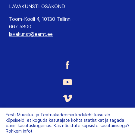
LAVAKUNSTI OSAKOND
Toom-Kooli 4, 10130 Tallinn
667 5800
lavakunst@eamt.ee
Eesti Muusika- ja Teatriakadeemia koduleht kasutab
küpsiseid, et koguda kasutajate kohta statistikat ja tagada
parim kasutuskogemus. Kas nõustute küpsiste kasutamisega?
Rohkem infot