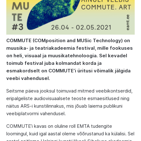
COMMUTE (COMposition and MUSic Technology) on
muusika- ja teatriakadeemia festival, mille fookuses
on heli, visuaal ja muusikatehnoloogia. Sel kevadel
toimub festival juba kolmandat korda ja
esmakordselt on COMMUTE’i üritusi võimalik jälgida
veebi vahendusel.
Seitsme päeva jooksul toimuvad mitmed veebikontserdid,
eripalgeliste audiovisuaalsete teoste esmaesitlused ning
näitus ARS-i kunstilinnakus, mis jõuab laiema publikuni
veebiplatvormi vahendusel.
COMMUTE’i kavas on oluline roll EMTA tudengite
loomingul, kuid igal aastal oleme võõrustanud ka külalisi. Sel