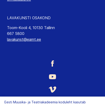
LAVAKUNSTI OSAKOND
Toom-Kooli 4, 10130 Tallinn
667 5800
lavakunst@eamt.ee
Eesti Muusika- ja Teatriakadeemia koduleht kasutab