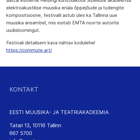
aastal esitleme Helsingi kunstiülikooli Sibeliuse akadeemia
elektroakustilise muusika eriala õppejõude ja tudengite
kompositsioone, festivalil astub üles ka Tallinna uue
muusika ansambel, mis esitab EMTA noorte autorite
uudisloomingut.
Festivali detailsem kava nähtav kodulehel
https://commute.art/
KONTAKT
EESTI MUUSIKA- JA TEATRIAKADEEMIA
Tatari 13, 10116 Tallinn
667 5700