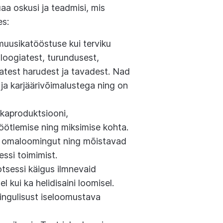
aa oskusi ja teadmisi, mis
es:
uusikatööstuse kui terviku
oloogiatest, turundusest,
test harudest ja tavadest. Nad
 ja karjäärivõimalustega ning on
kaproduktsiooni,
öötlemise ning miksimise kohta.
ma omaloomingut ning mõistavad
ssi toimimist.
sessi käigus ilmnevaid
el kui ka helidisaini loomisel.
ingulisust iseloomustava