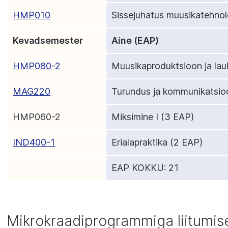
HMP010
Sissejuhatus muusikatehno
Kevadsemester
Aine (EAP)
HMP080-2
Muusikaproduktsioon ja laul
MAG220
Turundus ja kommunikatsio
HMP060-2
Miksimine I
(3 EAP)
IND400-1
Erialapraktika (2 EAP)
EAP KOKKU: 21
Mikrokraadiprogrammiga liitumis