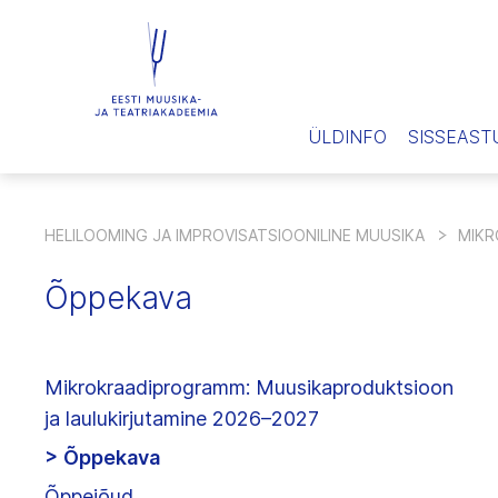
ÜLDINFO
SISSEAST
HELILOOMING JA IMPROVISATSIOONILINE MUUSIKA
MIKR
Õppekava
Mikrokraadiprogramm: Muusikaproduktsioon
ja laulukirjutamine 2026–2027
Õppekava
Õppejõud