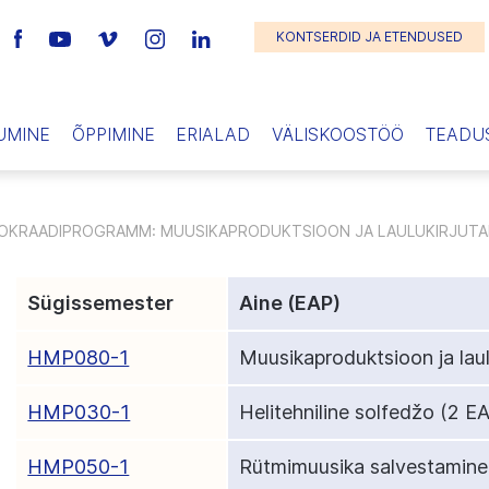
KONTSERDID JA ETENDUSED
UMINE
ÕPPIMINE
ERIALAD
VÄLISKOOSTÖÖ
TEADU
OKRAADIPROGRAMM: MUUSIKAPRODUKTSIOON JA LAULUKIRJUTA
Sügissemester
Aine (EAP)
HMP080-1
Muusikaproduktsioon ja laul
HMP030-1
Helitehniline solfedžo
(2 EA
HMP050-1
Rütmimuusika salvestamine