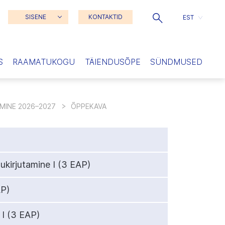
SISENE
KONTAKTID
EST
S
RAAMATUKOGU
TÄIENDUSÕPE
SÜNDMUSED
MINE 2026–2027
ÕPPEKAVA
ukirjutamine I
(3 EAP)
P)
 I
(3 EAP)