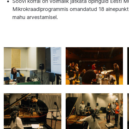
Soovi korral on võimalik jätkata õpinguid Eesti 
Mikrokraadiprogrammis omandatud 18 ainepunkti
mahu arvestamisel.