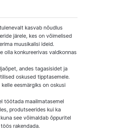
tulenevalt kasvab nõudlus
neride järele, kes on võimelised
rima muusikalisi ideid.
e olla konkureerivas valdkonnas
ljaõpet, andes tagasisidet ja
tilised oskused tipptasemele.
 kelle eesmärgiks on oskusi
tel töötada maailmatasemel
es, produtseerides kui ka
 kuna see võimaldab õppuritel
 töös rakendada.