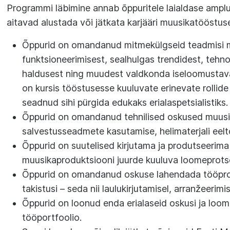
Programmi läbimine annab õppuritele laialdase amplu
aitavad alustada või jätkata karjääri muusikatööstus
Õppurid on omandanud mitmekülgseid teadmisi m
funktsioneerimisest, sealhulgas trendidest, tehn
haldusest ning muudest valdkonda iseloomustava
on kursis tööstusesse kuuluvate erinevate rollide
seadnud sihi pürgida edukaks erialaspetsialistiks.
Õppurid on omandanud tehnilised oskused muusi
salvestusseadmete kasutamise, helimaterjali eelt
Õppurid on suutelised kirjutama ja produtseeri
muusikaproduktsiooni juurde kuuluva loomeprotse
Õppurid on omandanud oskuse lahendada tööprot
takistusi – seda nii laulukirjutamisel, arranžeerimis
Õppurid on loonud enda erialaseid oskusi ja loom
tööportfoolio.