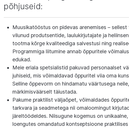
põhjuseid:
Muusikatööstus on pidevas arenemises – sellest 
vilunud produtsentide, laulukirjutajate ja heliinse
tootma kõrge kvaliteediga salvestusi ning realisee
Programmiga liitumine annab õppuritele võimalus
edukad.
Meie eriala spetsialistid pakuvad personaalset vä
juhiseid, mis võimaldavad õppuritel viia oma kuns
Selline õppevorm on hindamatu väärtusega neile,
märkimisväärselt täiustada.
Pakume praktilist väljaõpet, võimaldades õppuri
tarkvara ja seadmetega nii omaloomingut kirjutad
järeltöödeldes. Niisugune kogemus on unikaalne,
loengutes omandatud kontseptsioone praktilises