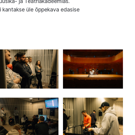
Muusika- ja Teatriakadeemias.
 kantakse üle õppekava edasise