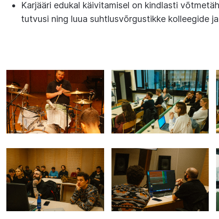
Karjääri edukal käivitamisel on kindlasti võtmetä
tutvusi ning luua suhtlusvõrgustikke kolleegide ja 