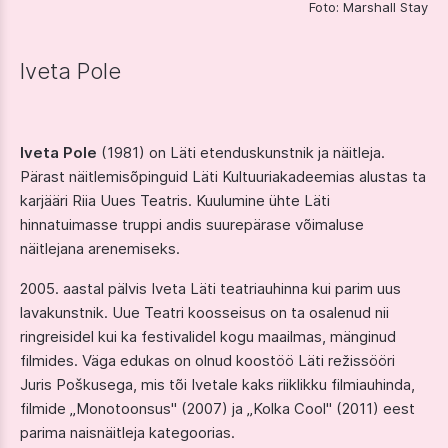
Foto: Marshall Stay
Iveta Pole
Iveta Pole
(1981) on Läti etenduskunstnik ja näitleja.
Pärast näitlemisõpinguid Läti Kultuuriakadeemias alustas ta
karjääri Riia Uues Teatris. Kuulumine ühte Läti
hinnatuimasse truppi andis suurepärase võimaluse
näitlejana arenemiseks.
2005. aastal pälvis Iveta Läti teatriauhinna kui parim uus
lavakunstnik. Uue Teatri koosseisus on ta osalenud nii
ringreisidel kui ka festivalidel kogu maailmas, mänginud
filmides. Väga edukas on olnud koostöö Läti režissööri
Juris Poškusega, mis tõi Ivetale kaks riiklikku filmiauhinda,
filmide „Monotoonsus" (2007) ja „Kolka Cool" (2011) eest
parima naisnäitleja kategoorias.