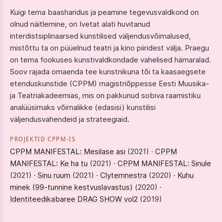
Kuigi tema baasharidus ja peamine tegevusvaldkond on
olnud näitlemine, on Ivetat alati huvitanud
interdistsiplinaarsed kunstilised väljendusvõimalused,
mistõttu ta on püüelnud teatri ja kino piiridest välja. Praegu
on tema fookuses kunstivaldkondade vahelised hämaralad.
Soov rajada omaenda tee kunstnikuna tõi ta kaasaegsete
etenduskunstide (CPPM) magistriõppesse Eesti Muusika-
ja Teatriakadeemias, mis on pakkunud sobiva raamistiku
analüüsimaks võimalikke (edasisi) kunstilisi
väljendusvahendeid ja strateegiaid.
PROJEKTID CPPM-IS
CPPM MANIFESTAL: Mesilase asi
(2021) ·
CPPM
MANIFESTAL: Ke ha tu
(2021) ·
CPPM MANIFESTAL: Sinule
(2021) ·
Sinu ruum
(2021) ·
Clytemnestra
(2020) ·
Kuhu
minek (99-tunnine kestvuslavastus)
(2020) ·
Identiteedikabaree DRAG SHOW vol2
(2019)