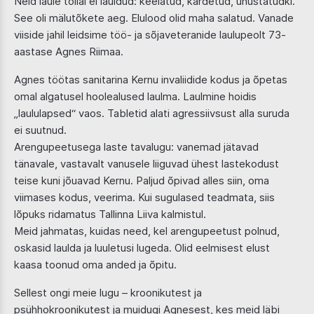
Neid laule tollal ei lauldud: keelatud, kardetud, unustatudki.
See oli mälutõkete aeg. Elulood olid maha salatud. Vanade
viiside jahil leidsime töö- ja sõjaveteranide laulupeolt 73-
aastase Agnes Riimaa.
Agnes töötas sanitarina Kernu invaliidide kodus ja õpetas
omal algatusel hoolealused laulma. Laulmine hoidis
„laululapsed“ vaos. Tabletid alati agressiivsust alla suruda
ei suutnud.
Arengupeetusega laste tavalugu: vanemad jätavad
tänavale, vastavalt vanusele liiguvad ühest lastekodust
teise kuni jõuavad Kernu. Paljud õpivad alles siin, oma
viimases kodus, veerima. Kui sugulased teadmata, siis
lõpuks ridamatus Tallinna Liiva kalmistul.
Meid jahmatas, kuidas need, kel arengupeetust polnud,
oskasid laulda ja luuletusi lugeda. Olid eelmisest elust
kaasa toonud oma anded ja õpitu.
Sellest ongi meie lugu – kroonikutest ja
psühhokroonikutest ja muidugi Agnesest, kes meid läbi