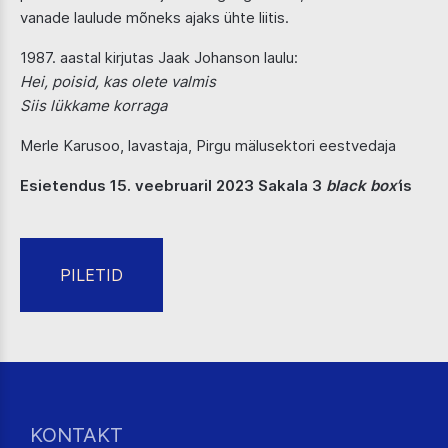
vanade laulude mõneks ajaks ühte liitis.
1987. aastal kirjutas Jaak Johanson laulu:
Hei, poisid, kas olete valmis
Siis lükkame korraga
Merle Karusoo, lavastaja, Pirgu mälusektori eestvedaja
Esietendus 15. veebruaril 2023 Sakala 3
black box’
is
PILETID
KONTAKT