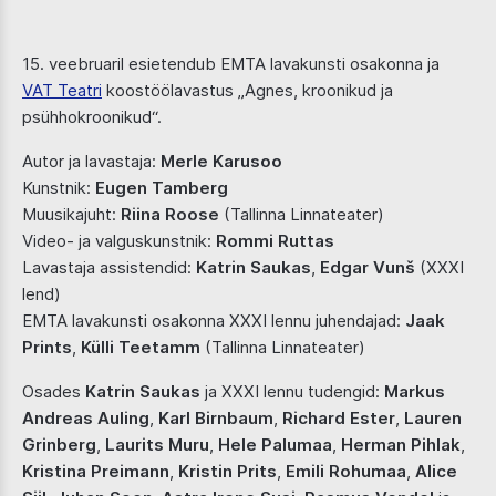
15. veebruaril esietendub EMTA lavakunsti osakonna ja
VAT Teatri
koostöölavastus „Agnes, kroonikud ja
psühhokroonikud“.
Autor ja lavastaja:
Merle Karusoo
Kunstnik:
Eugen Tamberg
Muusikajuht:
Riina Roose
(Tallinna Linnateater)
Video- ja valguskunstnik:
Rommi Ruttas
Lavastaja assistendid:
Katrin Saukas
,
Edgar Vunš
(XXXI
lend)
EMTA lavakunsti osakonna XXXI lennu juhendajad:
Jaak
Prints
,
Külli Teetamm
(Tallinna Linnateater)
Osades
Katrin Saukas
ja XXXI lennu tudengid:
Markus
Andreas Auling
,
Karl Birnbaum
,
Richard Ester
,
Lauren
Grinberg
,
Laurits Muru
,
Hele Palumaa
,
Herman Pihlak
,
Kristina Preimann
,
Kristin Prits
,
Emili Rohumaa
,
Alice