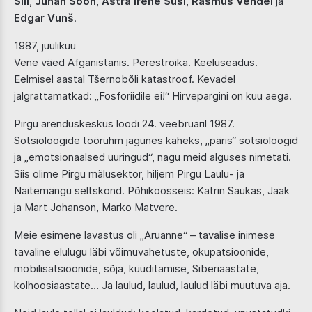
Siil
,
Juhan Soon
,
Astra Irene Susi
,
Rasmus Vendel
ja
Edgar Vunš
.
1987, juulikuu
Vene väed Afganistanis. Perestroika. Keeluseadus.
Eelmisel aastal Tšernobõli katastroof. Kevadel
jalgrattamatkad: „Fosforiidile ei!“ Hirvepargini on kuu aega.
Pirgu arenduskeskus loodi 24. veebruaril 1987.
Sotsioloogide töörühm jagunes kaheks, „päris“ sotsioloogid
ja „emotsionaalsed uuringud“, nagu meid alguses nimetati.
Siis olime Pirgu mälusektor, hiljem Pirgu Laulu- ja
Näitemängu seltskond. Põhikoosseis: Katrin Saukas, Jaak
ja Mart Johanson, Marko Matvere.
Meie esimene lavastus oli „Aruanne“ – tavalise inimese
tavaline elulugu läbi võimuvahetuste, okupatsioonide,
mobilisatsioonide, sõja, küüditamise, Siberiaastate,
kolhoosiaastate… Ja laulud, laulud, laulud läbi muutuva aja.